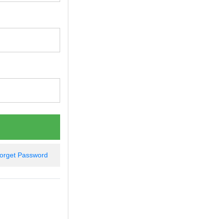
rget Password