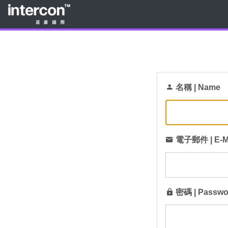
名稱 | Name
電子郵件 | E-M
密碼 | Passwo