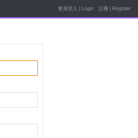
會員登入 | Login
註冊 | Register