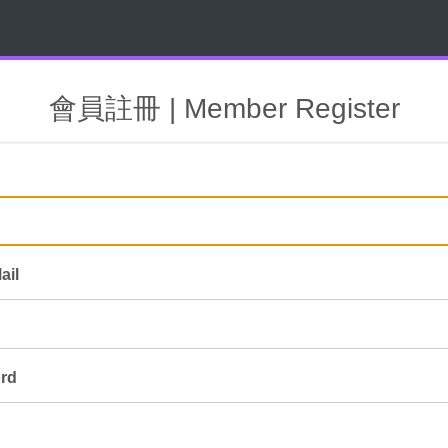
會員註冊 | Member Register
ail
rd