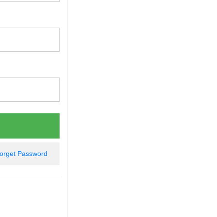
rget Password