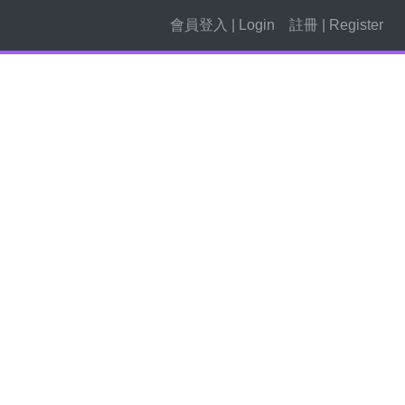
會員登入 | Login
註冊 | Register