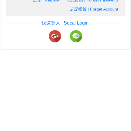
註冊 | Register
忘記密碼 | Forget Password
忘記帳號 | Forget Account
快速登入 | Socal Login