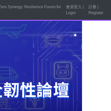
rgy: Resilience Forum for
會員登入 |
註冊 |
Login
Register