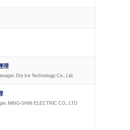
經理
nager, Dry Ice Technology Co., Ltd.
理
ager, MING-SHIN ELECTRIC CO., LTD