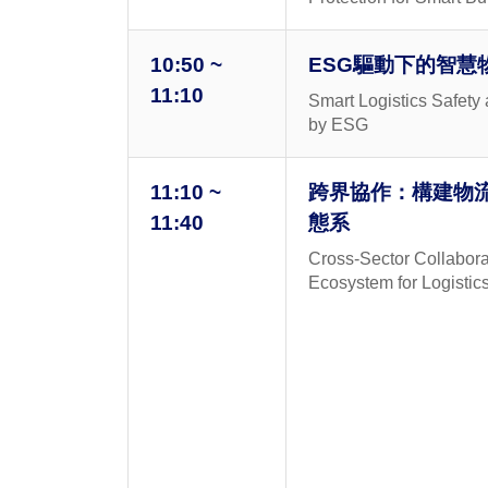
10:50 ~
ESG驅動下的智慧
11:10
Smart Logistics Safety
by ESG
11:10 ~
跨界協作：構建物
11:40
態系
Cross-Sector Collaborat
Ecosystem for Logistics