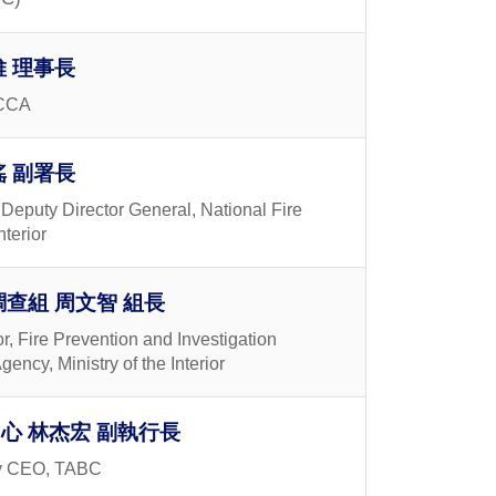
 理事長
TCCA
 副署長
Deputy Director General, National Fire
nterior
查組 周文智 組長
, Fire Prevention and Investigation
gency, Ministry of the Interior
心 林杰宏 副執行長
ty CEO, TABC