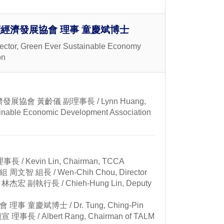
經濟發展協會 理事 童慶斌博士
irector, Green Ever Sustainable Economy
on
協會 黃齡儀 副理事長 / Lynn Huang,
ainable Economic Development Association
/ Kevin Lin, Chairman, TCCA
智 組長 / Wen-Chih Chou, Director
 副執行長 / Chieh-Hung Lin, Deputy
 童慶斌博士 / Dr. Tung, Ching-Pin
長 / Albert Rang, Chairman of TALM