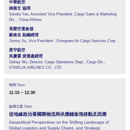
中華航空
姚善文 協理
Sandra Yao, Assistant Vice President ,Cargo Sales & Marketing
Div. , China Airlines
長榮空運倉儲
蘇俊名 副總經理
Jimmy Su, Vice President , Evergreen Air Cargo Services Corp.
星宇航空
吳慶霖 貨運處經理
Sidney Wu, Director, Cargo Operations Dept., Cargo Div.,
STARLUX AIRLINES CO., LTD.
11:15 ~ 12:30
從地緣政治看國際物流與供應鏈板塊移動及因應
Geopolitical Perspectives on the Shifting Landscape of
Global Logistics and Supply Chains, and Strategic