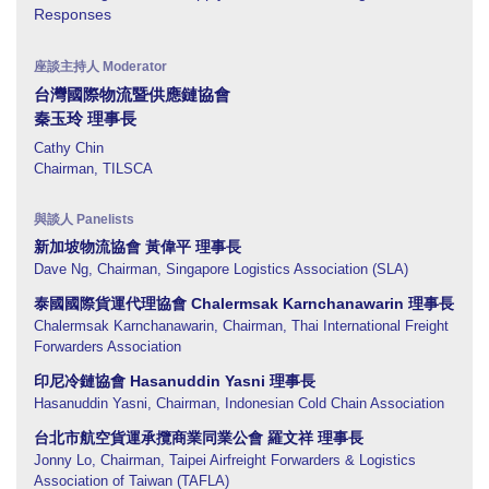
Responses
台灣國際物流暨供應鏈協會
秦玉玲 理事長
Cathy Chin
Chairman, TILSCA
新加坡物流協會 黃偉平 理事長
Dave Ng, Chairman, Singapore Logistics Association (SLA)
泰國國際貨運代理協會 Chalermsak Karnchanawarin 理事長
Chalermsak Karnchanawarin, Chairman, Thai International Freight
Forwarders Association
印尼冷鏈協會 Hasanuddin Yasni 理事長
Hasanuddin Yasni, Chairman, Indonesian Cold Chain Association
台北市航空貨運承攬商業同業公會 羅文祥 理事長
Jonny Lo, Chairman, Taipei Airfreight Forwarders & Logistics
Association of Taiwan (TAFLA)